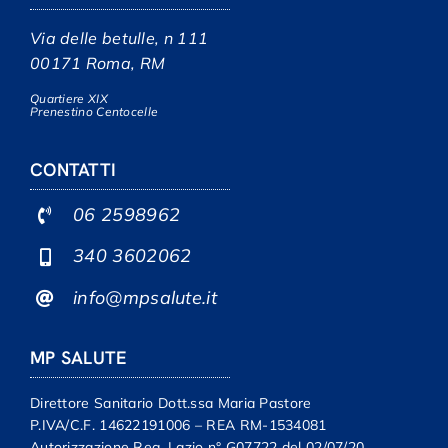
Via delle betulle, n 111
00171 Roma, RM
Quartiere XIX
Prenestino Centocelle
CONTATTI
06 2598962
340 3602062
info@mpsalute.it
MP SALUTE
Direttore Sanitario Dott.ssa Maria Pastore
P.IVA/C.F. 14622191006 – REA RM-1534081
Autorizzazione Reg. Lazio n° G07722 del 02/07/20