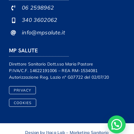
06 2598962
340 3602062
info@mpsalute.it
MP SALUTE
Direttore Sanitario Dott.ssa Maria Pastore
P.IVA/C.F. 14622191006 – REA RM-1534081
Autorizzazione Reg. Lazio n° G07722 del 02/07/20
PRIVACY
COOKIES
Design by Itaca Lab – Marketing Sanitario