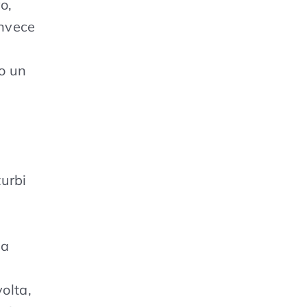
o,
Invece
do un
turbi
o
la
olta,