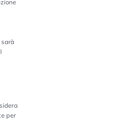
azione
 sarà
l
esidera
te per