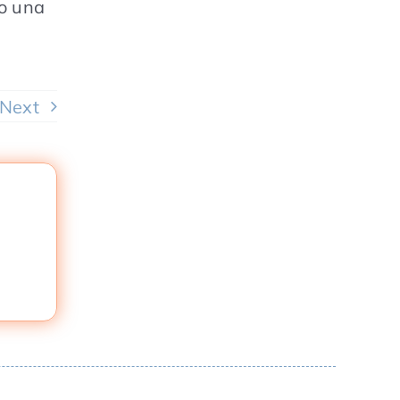
to una
Next