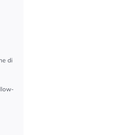
he di
llow-