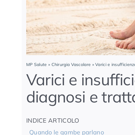
MP Salute
»
Chirurgia Vascolare
»
Varici e insufficien
Varici e insuffi
diagnosi e trat
INDICE ARTICOLO
Quando le gambe parlano