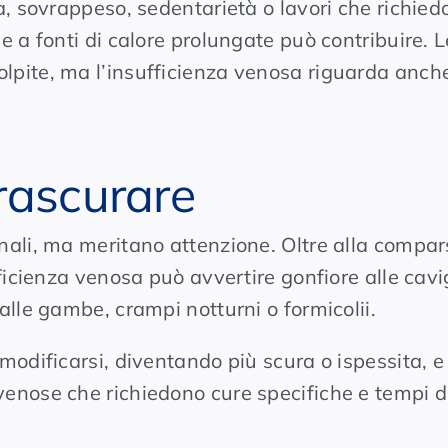
za, sovrappeso, sedentarietà o lavori che richie
e a fonti di calore prolungate può contribuire. L
lpite, ma l’insufficienza venosa riguarda anch
rascurare
li, ma meritano attenzione. Oltre alla compa
fficienza venosa può avvertire gonfiore alle cavi
alle gambe, crampi notturni o formicolii.
modificarsi, diventando più scura o ispessita, e
venose che richiedono cure specifiche e tempi d