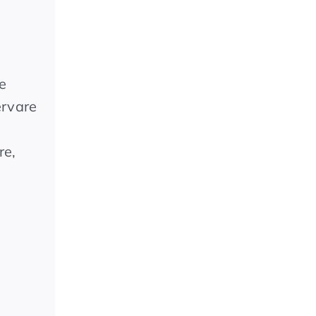
e
ervare
re,
l