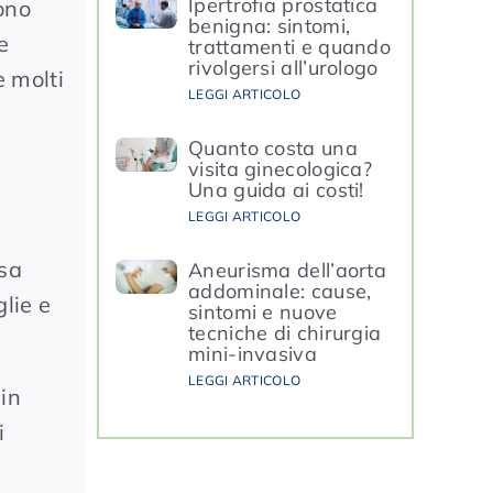
Ipertrofia prostatica
dono
benigna: sintomi,
e
trattamenti e quando
rivolgersi all’urologo
e molti
LEGGI ARTICOLO
Quanto costa una
visita ginecologica?
Una guida ai costi!
LEGGI ARTICOLO
rsa
Aneurisma dell’aorta
addominale: cause,
glie e
sintomi e nuove
tecniche di chirurgia
mini-invasiva
LEGGI ARTICOLO
 in
i