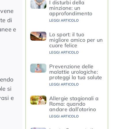
I disturbi della
minzione: un
 vene
approfondimento
te di
LEGGI ARTICOLO
tanee e
Lo sport: il tuo
migliore amico per un
cuore felice
LEGGI ARTICOLO
Prevenzione delle
malattie urologiche:
proteggi la tua salute
dendo
LEGGI ARTICOLO
le si
vasi e
Allergie stagionali a
Roma: quando
andare dall’otorino
LEGGI ARTICOLO