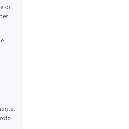
e di
 per
he
mente.
brato